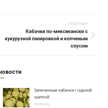
СЛЕДУЮЩАЯ
Кабачки по-мексикански с
Следующая
кукурузной панировкой и копченым
запись:
соусом
новости
Запеченные кабачки с сырной
шапкой
06.08.2026