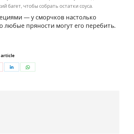
ий багет, чтобы собрать остатки соуса
.
пециями — у сморчков настолько
о любые пряности могут его перебить
.
 article
ться
Поделиться
Поделиться
Поделиться
в
в
в
interest
LinkedIn
WhatsApp