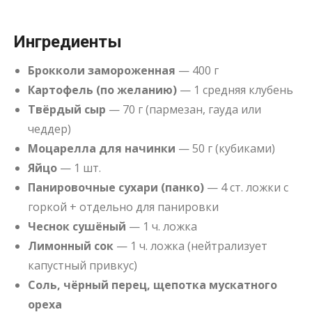
Ингредиенты
Брокколи замороженная
— 400 г
Картофель (по желанию)
— 1 средняя клубень
Твёрдый сыр
— 70 г (пармезан, гауда или
чеддер)
Моцарелла для начинки
— 50 г (кубиками)
Яйцо
— 1 шт.
Панировочные сухари (панко)
— 4 ст. ложки с
горкой + отдельно для панировки
Чеснок сушёный
— 1 ч. ложка
Лимонный сок
— 1 ч. ложка (нейтрализует
капустный привкус)
Соль, чёрный перец, щепотка мускатного
ореха