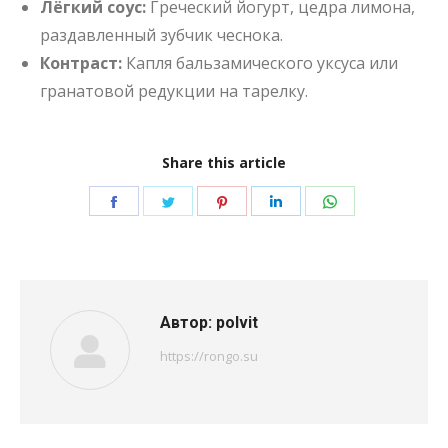
Лёгкий соус:
Греческий йогурт, цедра лимона,
раздавленный зубчик чеснока.
Контраст:
Капля бальзамического уксуса или
гранатовой редукции на тарелку.
Share this article
Поделиться
Поделиться
Поделиться
Поделиться
Поделиться
в
в
в
в
в
Facebook
Twitter
Pinterest
LinkedIn
WhatsApp
Автор:
polvit
https://rongo.su