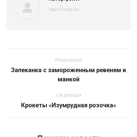
https://rongo.su
Навигация
ПРЕДЫДУЩАЯ
по
Запеканка с замороженным ревенем и
Предыдущая
записям
манкой
запись:
СЛЕДУЮЩАЯ
Следующая
Крокеты «Изумрудная розочка»
запись: