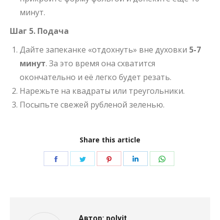
минут.
Шаг 5. Подача
Дайте запеканке «отдохнуть» вне духовки
5-7
минут
. За это время она схватится
окончательно и её легко будет резать.
Нарежьте на квадраты или треугольники.
Посыпьте свежей рубленой зеленью.
Share this article
Поделиться
Поделиться
Поделиться
Поделиться
Поделиться
в
в
в
в
в
Facebook
Twitter
Pinterest
LinkedIn
WhatsApp
Автор:
polvit